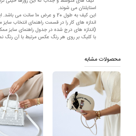
کیف های متوسط و جذاب که این روزها خیلی ترند 
استایلتان می شوند.
این کیف به طول 20 و عرض 10 سانت می باشد. این کیف جذاب و ترند را میتوانید در 3 رنگ جذاب و متنوع سفارش دهید.
اندازه های کار را در قسمت راهنمای انتخاب سایز م
(اندازه های درج شده در جدول راهنمای سایز ممکن است 1 الی 3 سانتی متر خطا 
با کلیک بر روی هر رنگ عکس مرتبط با آن رنگ ن
محصولات مشابه